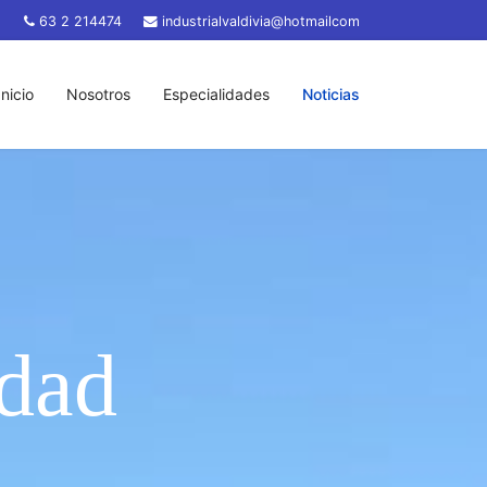
63 2 214474
industrialvaldivia@hotmailcom
Inicio
Nosotros
Especialidades
Noticias
idad